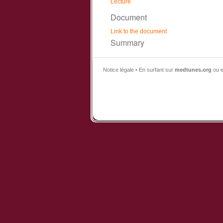
Lecture
Document
Link to the document
Summary
Notice légale • En surfant sur
medtunes.org
ou e