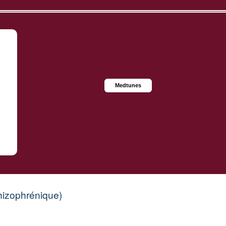
Medtunes
hizophrénique)