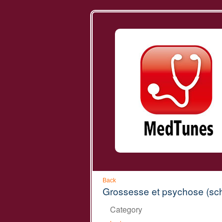
Back
Grossesse et psychose (sc
Category