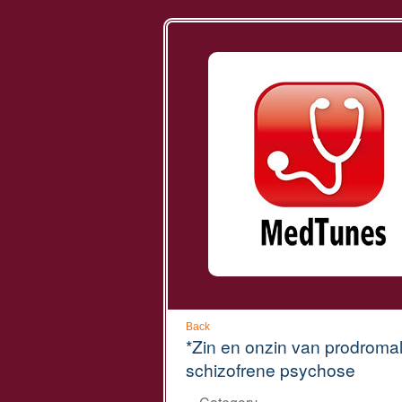
Back
*Zin en onzin van prodromal
schizofrene psychose