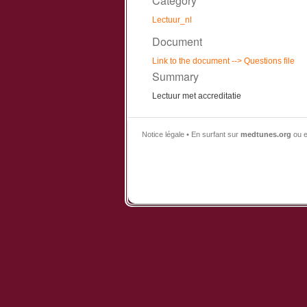
Category
Lectuur_nl
Document
Link to the document
--> Questions file
Summary
Lectuur met accreditatie
Notice légale • En surfant sur
medtunes.org
ou e